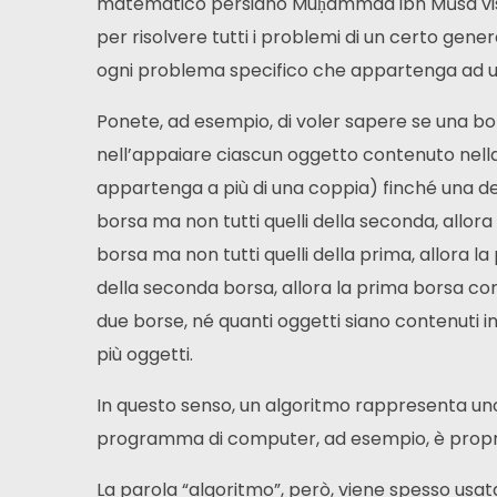
matematico persiano Muḥammad ibn Mūsa vissut
per risolvere tutti i problemi di un certo genere
ogni problema specifico che appartenga ad un
Ponete, ad esempio, di voler sapere se una bo
nell’appaiare ciascun oggetto contenuto nel
appartenga a più di una coppia) finché una de
borsa ma non tutti quelli della seconda, allor
borsa ma non tutti quelli della prima, allora l
della seconda borsa, allora la prima borsa co
due borse, né quanti oggetti siano contenuti i
più oggetti.
In questo senso, un algoritmo rappresenta un
programma di computer, ad esempio, è proprio
La parola “algoritmo”, però, viene spesso usata 