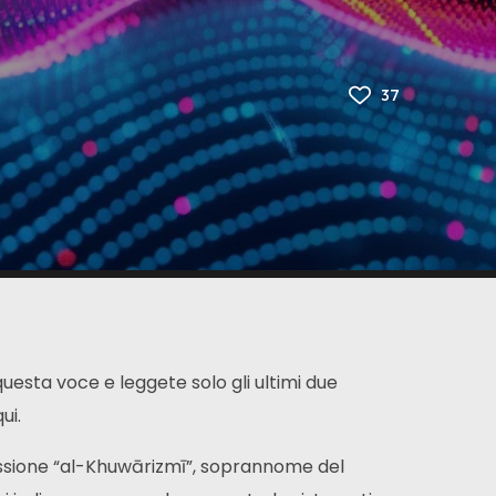
37
uesta voce e leggete solo gli ultimi due
ui.
ressione “al-Khuwārizmī”, soprannome del