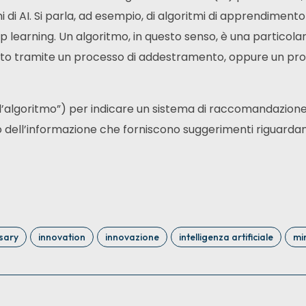
 di AI. Si parla, ad esempio, di algoritmi di apprendimento 
 learning. Un algoritmo, in questo senso, è una particolar
to tramite un processo di addestramento, oppure un pr
e “l’algoritmo”) per indicare un sistema di raccomandazione
gio dell’informazione che forniscono suggerimenti riguardan
sary
innovation
innovazione
intelligenza artificiale
mi