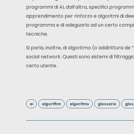
programmi di AI, dall’altra, specifici programmi
apprendimento per rinforzo e algoritmi di deep
programma e di adeguarlo ad un certo compi
tecniche.
Si parla, inoltre, di algoritmo (o addirittura d
social network. Questi sono sistemi di filtrag
certo utente.
ai
algorithm
algoritmo
glossario
glos