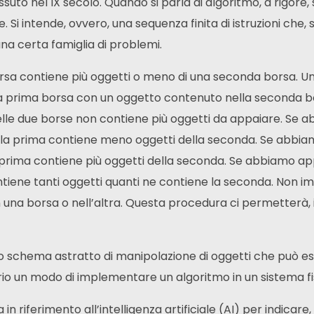
o nel IX secolo. Quando si parla di algoritmo, a rigore,
. Si intende, ovvero, una sequenza finita di istruzioni che, 
a certa famiglia di problemi.
rsa contiene più oggetti o meno di una seconda borsa. Un
la prima borsa con un oggetto contenuto nella seconda 
lle due borse non contiene più oggetti da appaiare. Se ab
a la prima contiene meno oggetti della seconda. Se abbiam
a prima contiene più oggetti della seconda. Se abbiamo appa
ntiene tanti oggetti quanti ne contiene la seconda. Non 
n una borsa o nell’altra. Questa procedura ci permetterà, 
o schema astratto di manipolazione di oggetti che può 
 un modo di implementare un algoritmo in un sistema fisi
in riferimento all’intelligenza artificiale (AI) per indicar