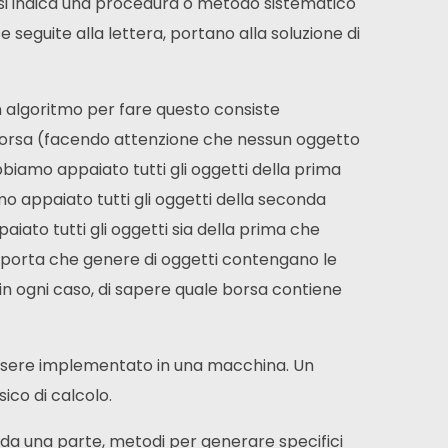
 si indica una procedura o metodo sistematico
se seguite alla lettera, portano alla soluzione di
 algoritmo per fare questo consiste
borsa (facendo attenzione che nessun oggetto
biamo appaiato tutti gli oggetti della prima
o appaiato tutti gli oggetti della seconda
iato tutti gli oggetti sia della prima che
importa che genere di oggetti contengano le
in ogni caso, di sapere quale borsa contiene
essere implementato in una macchina. Un
co di calcolo.
e, da una parte, metodi per generare specifici