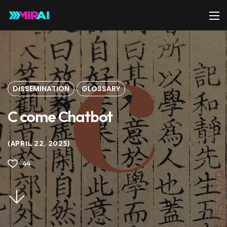
DISSEMINATION
GLOSSARY
C come Chatbot
APRIL 22, 2025
44