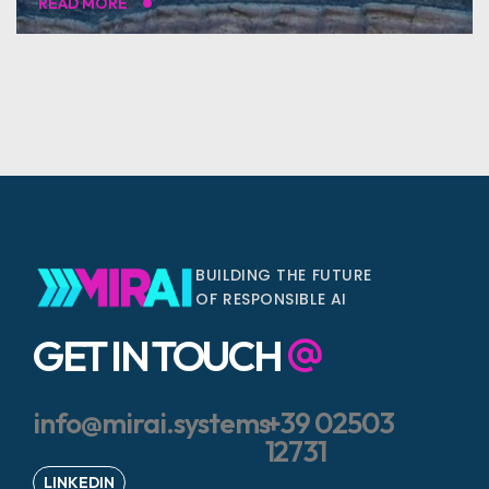
READ MORE
BUILDING THE FUTURE
OF RESPONSIBLE AI
GET IN TOUCH
info@mirai.systems
+39 02503
12731
LINKEDIN