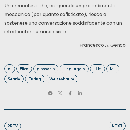
Una macchina che, eseguendo un procedimento
meccanico (per quanto sofisticato), riesce a
sostenere una conversazione soddisfacente con un
interlocutore umano esiste.
Francesco A. Genco
ai
Eliza
glossario
Linguaggio
LLM
ML
Searle
Turing
Weizenbaum
PREV
NEXT