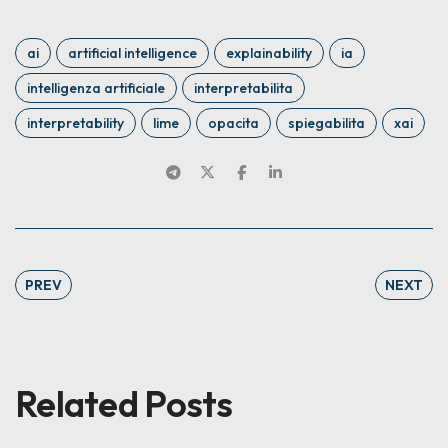
ai
artificial intelligence
explainability
ia
intelligenza artificiale
interpretabilita
interpretability
lime
opacita
spiegabilita
xai
PREV
NEXT
Related Posts