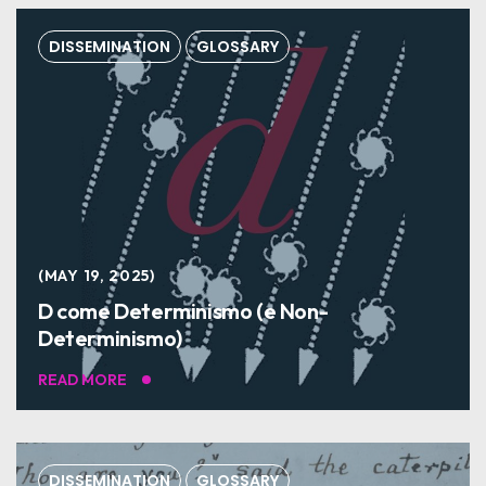
DISSEMINATION
GLOSSARY
MAY 19, 2025
D come Determinismo (e Non-
Determinismo)
READ MORE
DISSEMINATION
GLOSSARY