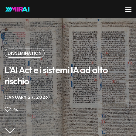
DISSEMINATION
L’AI Act e i sistemi IA ad alto
rischio
JANUARY 27, 2026
46