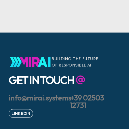
BUILDING THE FUTURE
OF RESPONSIBLE AI
GET IN TOUCH
info@mirai.systems
+39 02503
12731
LINKEDIN