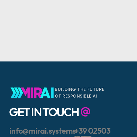
BUILDING THE FUTURE
OF RESPONSIBLE AI
GET IN TOUCH
info@mirai.systems
+39 02503